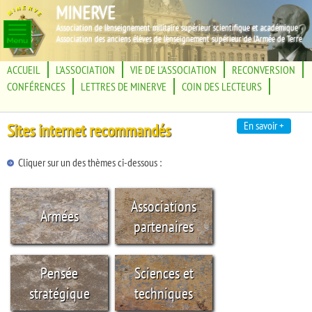
MINERVE
Association de l'enseignement militaire supérieur scientifique et académique
Association des anciens élèves de l'enseignement supérieur de l'Armée de Terre
ACCUEIL
L'ASSOCIATION
VIE DE L'ASSOCIATION
RECONVERSION
CONFÉRENCES
LETTRES DE MINERVE
COIN DES LECTEURS
En savoir +
Sites internet recommandés
Cliquer sur un des thèmes ci-dessous :
Associations
Armées
partenaires
Pensée
Sciences et
stratégique
techniques