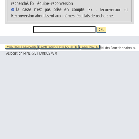
recherché. Ex : équipe+reconversion
la casse n'est pas prise en compte
. Ex :
r
econversion et
R
econversion aboutissent aux mêmes résultats de recherche.
Site Internet développé avec le soutien de la Fondation Crédit Social des Fonctionnaires ©
MENTIONS LÉGALES
CARTOGRAPHIE DU SITE
CONTACTS
Association MINERVE | TARDUS v8.0