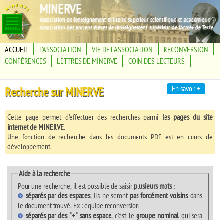
MINERVE
Association de l'enseignement militaire supérieur scientifique et académique
Association des anciens élèves de l'enseignement supérieur de l'Armée de Terre
ACCUEIL
L'ASSOCIATION
VIE DE L'ASSOCIATION
RECONVERSION
CONFÉRENCES
LETTRES DE MINERVE
COIN DES LECTEURS
En savoir +
Recherche sur MINERVE
Cette page permet d'effectuer des recherches parmi
les pages du site
internet de MINERVE
.
Une fonction de recherche dans les documents PDF est en cours de
développement.
Aide à la recherche
Pour une recherche, il est possible de saisir
plusieurs mots
:
séparés par des espaces
, ils ne seront
pas forcément voisins
dans
le document trouvé. Ex : équipe reconversion
séparés par des "+" sans espace
, c'est le
groupe nominal
qui sera