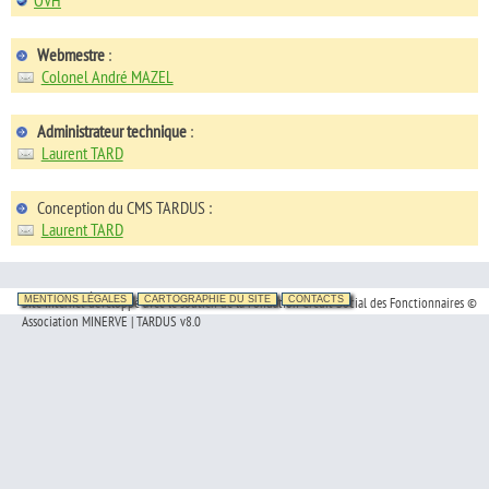
Webmestre
:
Colonel André MAZEL
Administrateur technique
:
Laurent TARD
Conception du CMS TARDUS :
Laurent TARD
Site Internet développé avec le soutien de la Fondation Crédit Social des Fonctionnaires ©
MENTIONS LÉGALES
CARTOGRAPHIE DU SITE
CONTACTS
Association MINERVE | TARDUS v8.0