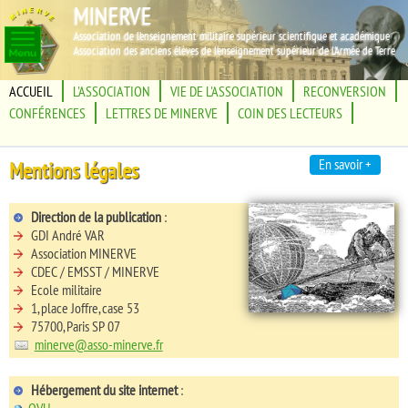
MINERVE
Association de l'enseignement militaire supérieur scientifique et académique
Association des anciens élèves de l'enseignement supérieur de l'Armée de Terre
ACCUEIL
L'ASSOCIATION
VIE DE L'ASSOCIATION
RECONVERSION
CONFÉRENCES
LETTRES DE MINERVE
COIN DES LECTEURS
En savoir +
Mentions légales
Direction de la publication
:
GDI André VAR
Association MINERVE
CDEC / EMSST / MINERVE
Ecole militaire
1, place Joffre, case 53
75700, Paris SP 07
minerve@asso-minerve.fr
Hébergement du site internet
:
OVH