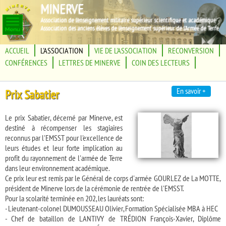
MINERVE
Association de l'enseignement militaire supérieur scientifique et académique
Association des anciens élèves de l'enseignement supérieur de l'Armée de Terre
ACCUEIL
L'ASSOCIATION
VIE DE L'ASSOCIATION
RECONVERSION
CONFÉRENCES
LETTRES DE MINERVE
COIN DES LECTEURS
En savoir +
Prix Sabatier
Le prix Sabatier, décerné par Minerve, est
destiné à récompenser les stagiaires
reconnus par l'EMSST pour l'excellence de
leurs études et leur forte implication au
profit du rayonnement de l'armée de Terre
dans leur environnement académique.
Ce prix leur est remis par le Général de corps d'armée GOURLEZ de La MOTTE,
président de Minerve lors de la cérémonie de rentrée de l'EMSST.
Pour la scolarité terminée en 202, les lauréats sont:
- Lieutenant-colonel DUMOUSSEAU Olivier, Formation Spécialisée MBA à HEC
- Chef de bataillon de LANTIVY de TRÉDION François-Xavier, Diplôme