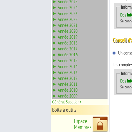
► Année 2025
Inform
► Année 2024
► Année 2023
Des
in
► Année 2022
Se conn
► Année 2021
► Année 2020
► Année 2019
Conseil d’
► Année 2018
► Année 2017
Un consei
► Année 2016
► Année 2015
Les comptes
► Année 2014
► Année 2013
Inform
► Année 2012
Des
in
► Année 2011
Se conn
► Année 2010
► Année 2009
Général Sabatier •
Boîte à outils
Espace
Membres