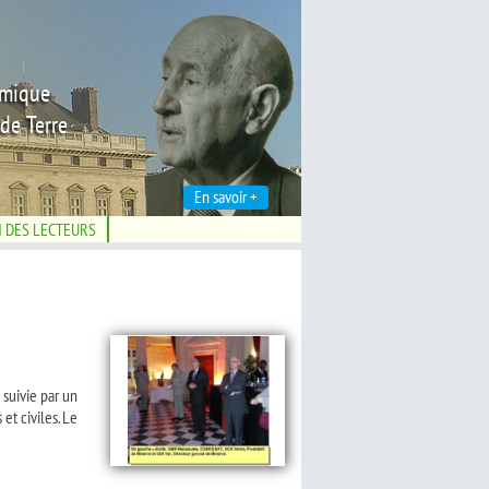
émique
de Terre
En savoir +
N DES LECTEURS
 suivie par un
et civiles. Le