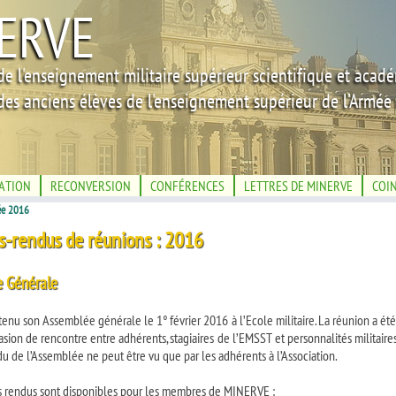
ERVE
de l'enseignement militaire supérieur scientifique et acad
des anciens élèves de l'enseignement supérieur de l'Armée 
IATION
RECONVERSION
CONFÉRENCES
LETTRES DE MINERVE
COI
e 2016
-rendus de réunions : 2016
 Générale
nu son Assemblée générale le 1° février 2016 à l’Ecole militaire. La réunion a été
asion de rencontre entre adhérents, stagiaires de l’EMSST et personnalités militaires 
 de l’Assemblée ne peut être vu que par les adhérents à l’Association.
 rendus sont disponibles pour les membres de MINERVE :