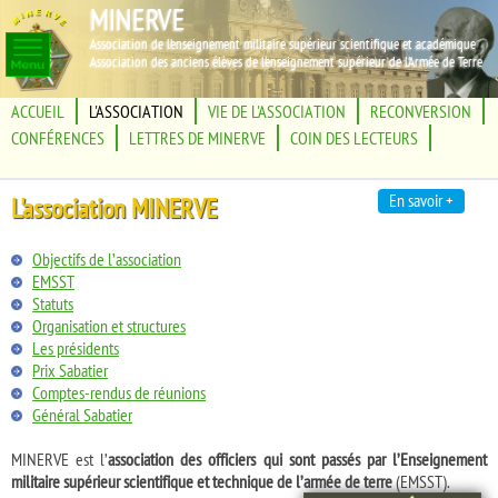
MINERVE
Association de l'enseignement militaire supérieur scientifique et académique
Association des anciens élèves de l'enseignement supérieur de l'Armée de Terre
ACCUEIL
L'ASSOCIATION
VIE DE L'ASSOCIATION
RECONVERSION
CONFÉRENCES
LETTRES DE MINERVE
COIN DES LECTEURS
En savoir +
L'association MINERVE
Objectifs de l’association
EMSST
Statuts
Organisation et structures
Les présidents
Prix Sabatier
Comptes-rendus de réunions
Général Sabatier
MINERVE est l’
association des officiers qui sont passés par l’Enseignement
militaire supérieur scientifique et technique de l’armée de terre
(EMSST).