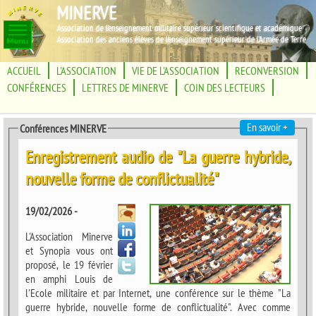
MINERVE
Association de l'enseignement militaire supérieur scientifique et académique
Association des anciens élèves de l'enseignement supérieur de l'Armée de Terre
ACCUEIL
L'ASSOCIATION
VIE DE L'ASSOCIATION
RECONVERSION
CONFÉRENCES
LETTRES DE MINERVE
COIN DES LECTEURS
En savoir +
Conférences MINERVE
Enregistrement audio de "La guerre hybride,
nouvelle forme de conflictualité"
19/02/2026 -
L'Association Minerve
et Synopia vous ont
proposé, le 19 février
en amphi Louis de
l'Ecole militaire et par Internet, une conférence sur le thème "La
guerre hybride, nouvelle forme de conflictualité". Avec comme