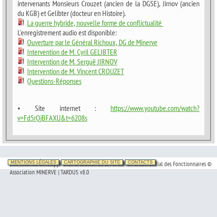
intervenants Monsieurs Crouzet (ancien de la DGSE), Jirnov (ancien
du KGB) et Gelibter (docteur en Histoire).
La guerre hybride, nouvelle forme de conflictualité
L'enregistrement audio est disponible:
Ouverture par le Général Richoux, DG de Minerve
Intervention de M. Cyril GELIBTER
Intervention de M. Serguë JIRNOV
Intervention de M. Vincent CROUZET
Questions-Réponses
• Site internet :
https://www.youtube.com/watch?
v=Fd5rQjBFAXU&t=6208s
Site Internet développé avec le soutien de la Fondation Crédit Social des Fonctionnaires ©
MENTIONS LÉGALES
CARTOGRAPHIE DU SITE
CONTACTS
Association MINERVE | TARDUS v8.0