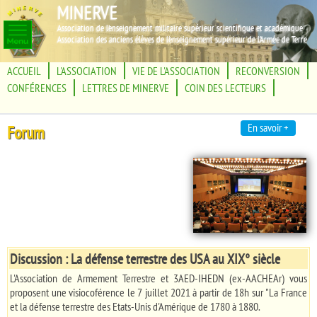
MINERVE
Association de l'enseignement militaire supérieur scientifique et académique
Association des anciens élèves de l'enseignement supérieur de l'Armée de Terre
ACCUEIL
L'ASSOCIATION
VIE DE L'ASSOCIATION
RECONVERSION
CONFÉRENCES
LETTRES DE MINERVE
COIN DES LECTEURS
En savoir +
Forum
Discussion : La défense terrestre des USA au XIX° siècle
L'Association de Armement Terrestre et 3AED-IHEDN (ex-AACHEAr) vous
proposent une visiocoférence le 7 juillet 2021 à partir de 18h sur "La France
et la défense terrestre des Etats-Unis d'Amérique de 1780 à 1880.