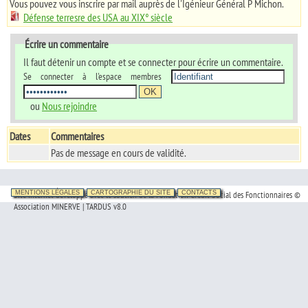
Vous pouvez vous inscrire par mail auprès de l'Igénieur Général P Michon.
Défense terresre des USA au XIX° siècle
Écrire un commentaire
Il faut détenir un compte et se connecter pour écrire un commentaire.
Se connecter à l'espace membres
ou
Nous rejoindre
Dates
Commentaires
Pas de message en cours de validité.
Site Internet développé avec le soutien de la Fondation Crédit Social des Fonctionnaires ©
MENTIONS LÉGALES
CARTOGRAPHIE DU SITE
CONTACTS
Association MINERVE | TARDUS v8.0