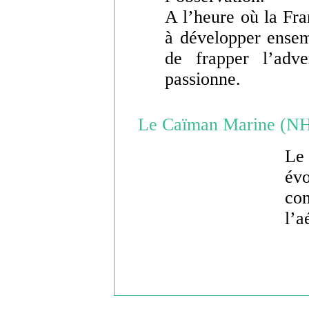
A l’heure où la Fra
à développer ensem
de frapper l’adve
passionne.
Le Caïman Marine (N
L
év
co
l’a