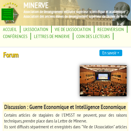
MINERVE
Association de l'enseignement militaire supérieur scientifique et académique
Association des anciens élèves de l'enseignement supérieur de l'Armée de Terre
ACCUEIL
L'ASSOCIATION
VIE DE L'ASSOCIATION
RECONVERSION
CONFÉRENCES
LETTRES DE MINERVE
COIN DES LECTEURS
En savoir +
Forum
Discussion : Guerre Economique et Intelligence Economique
Certains articles de stagiaires de l'EMSST ne peuvent, pour des raisons
techniques, prendre place dans la Lettre de Minerve.
Ils sont diffusés séparément et enregistrés dans "Vie de l'Association" articles