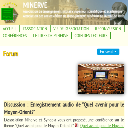
MINERVE
Association de l'enseignement militaire supérieur scientifique et académique
Association des anciens élèves de l'enseignement supérieur de l'Armée de Terre
ACCUEIL
L'ASSOCIATION
VIE DE L'ASSOCIATION
RECONVERSION
CONFÉRENCES
LETTRES DE MINERVE
COIN DES LECTEURS
En savoir +
Forum
Discussion : Enregistrement audio de "Quel avenir pour le
Moyen-Orient?"
L'Association Minerve et Synopia vous ont proposé, une conférence sur le
thème "Quel avenir pour le Moyen-Orient ?"
Quel avenir pour le Moyen-